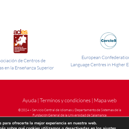
European Confederation
ociación de Centros de
Language Centres in Higher 
s en la Enseñanza Superior
Ayuda
|
Terminos y condiciones
|
Mapa web
©2024 – Servicio Central de Idiomas y Departamento de Sistemas de la
Fundación General de la Universidad de Salamanca
 para ofrecerte la mejor experiencia en nuestra web.
ás sobre qué cookies utilizamos o desactivarlas en los
ajustes
.