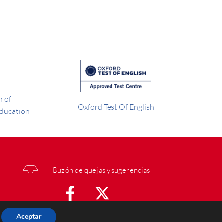
 of
Oxford Test Of English
Education
Buzón de quejas y sugerencias
Aceptar