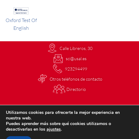
Oxford Test Of
English
Calle Libreros, 30
sci@usal.es
923294499
Otros teléfonos de contacto
Directorio
Ayuda
|
Terminos y condiciones
|
Mapa web
Utilizamos cookies para ofrecerte la mejor experiencia en
nuestra web.
©2024 – Servicio Central de Idiomas y Departamento de Sistemas de la
Puedes aprender más sobre qué cookies utilizamos o
Fundación General de la Universidad de Salamanca
desactivarlas en los
ajustes
.
Buzón de quejas y sugerencias