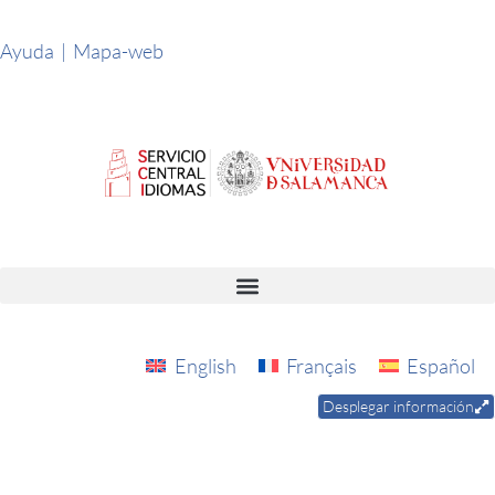
Ayuda
|
Mapa-web
Justificación / Acreditación Idioma
English
Français
Español
Desplegar información